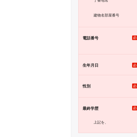
丁番地名
建物名
部屋番号
電話番号
必
生年月日
必
性別
必
最終学歴
必
上記を、