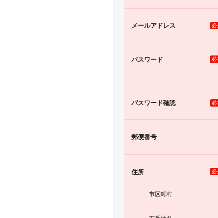
メール
アドレス
必
パスワード
必
パスワード
確認
必
郵便番号
住所
必
市区町村