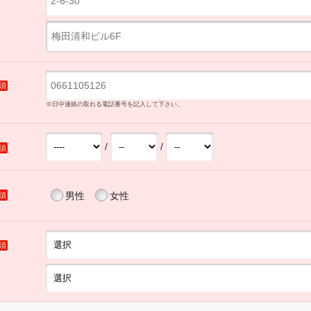
須
※日中連絡の取れる電話番号を記入して下さい。
/
/
須
男性
女性
須
須