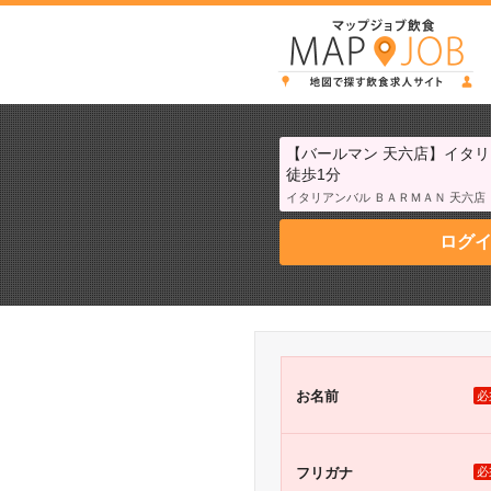
【バールマン 天六店】イタ
徒歩1分
イタリアンバル ＢＡＲＭＡＮ 天六店
ログ
お名前
必
フリガナ
必