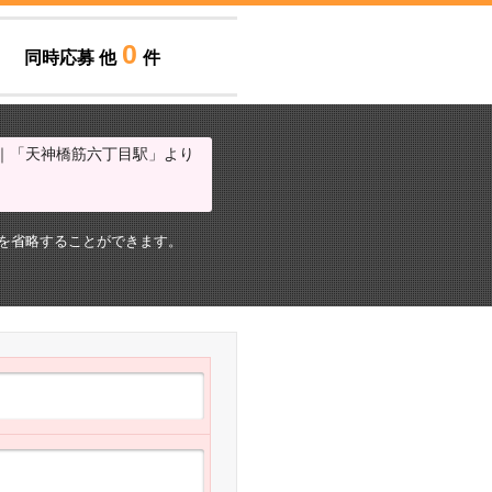
0
同時応募 他
件
人｜「天神橋筋六丁目駅」より
を省略することができます。