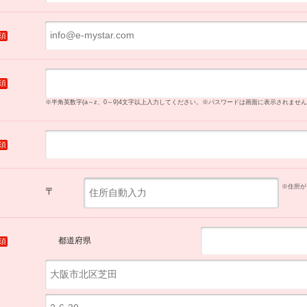
須
須
※半角英数字(a～z、0～9)4文字以上入力してください。
※パスワードは画面に表示されません
須
※住所が
〒
都道府県
須